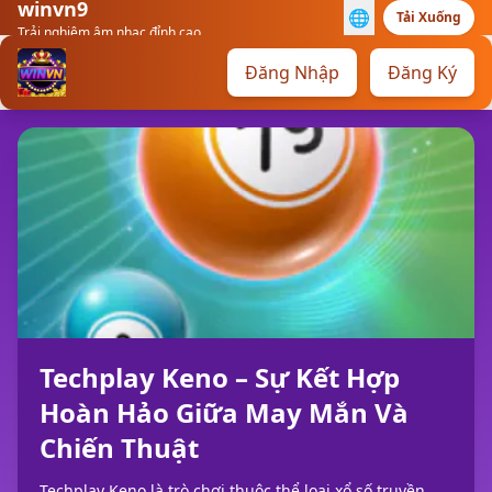
winvn9
🌐
Tải Xuống
Trải nghiệm âm nhạc đỉnh cao
Đăng Nhập
Đăng Ký
Techplay Keno – Sự Kết Hợp
Hoàn Hảo Giữa May Mắn Và
Chiến Thuật
Techplay Keno là trò chơi thuộc thể loại xổ số truyền