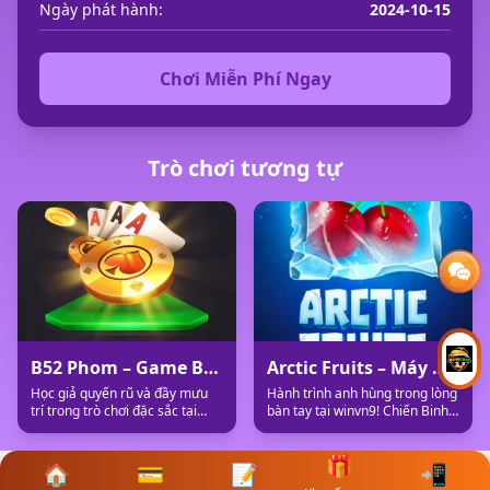
Ngày phát hành:
2024-10-15
Chơi Miễn Phí Ngay
Trò chơi tương tự
B52 Phom – Game Bài Việt Hot Nhất Hiện Nay
Arctic Fruits – Máy Quay Huyền Bí Đến Từ Bắc Âu
Học giả quyến rũ và đầy mưu
Hành trình anh hùng trong lòng
trí trong trò chơi đặc sắc tại
bàn tay tại winvn9! Chiến Binh
winvn9. Flirting Scholar đưa
Sao Vàng là tựa game hành
người chơi vào một thế giới học
động mãn nhãn với cốt truyện
🎁
thuật kết hợp yếu tố lãng mạn...
gay cấn...
🏠
💳
📝
📲