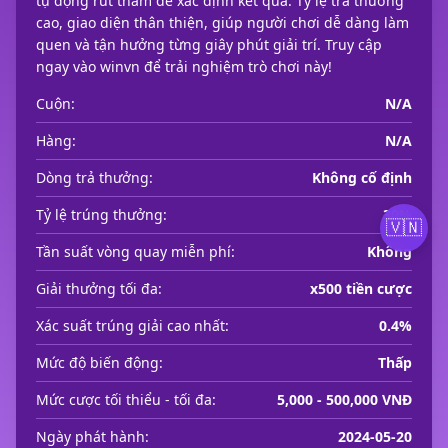
tự động rút thăm để xác định kết quả. Tỷ lệ trả thưởng
cao, giao diện thân thiện, giúp người chơi dễ dàng làm
quen và tận hưởng từng giây phút giải trí. Truy cập
ngay vào winvn để trải nghiệm trò chơi này!
Cuộn:
N/A
Hàng:
N/A
Dòng trả thưởng:
Không cố định
Tỷ lệ trúng thưởng:
30%
🇻🇳
Tần suất vòng quay miễn phí:
Không
Giải thưởng tối đa:
x500 tiền cược
Xác suất trúng giải cao nhất:
0.4%
Mức độ biến động:
Thấp
Mức cược tối thiểu - tối đa:
5,000 - 500,000 VNĐ
Ngày phát hành:
2024-05-20