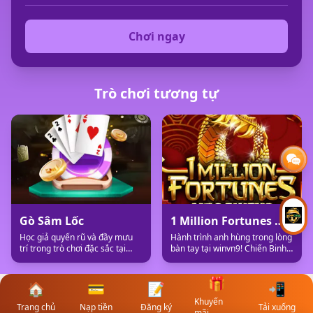
Chơi ngay
Trò chơi tương tự
Gò Sâm Lốc
1 Million Fortunes Megaways 94
Học giả quyến rũ và đầy mưu
Hành trình anh hùng trong lòng
trí trong trò chơi đặc sắc tại
bàn tay tại winvn9! Chiến Binh
winvn9. Flirting Scholar đưa
Sao Vàng là tựa game hành
người chơi vào một thế giới học
động mãn nhãn với cốt truyện
🎁
thuật kết hợp yếu tố lãng mạn...
gay cấn...
🏠
💳
📝
📲
Khuyến
Trang chủ
Nạp tiền
Đăng ký
Tải xuống
mãi