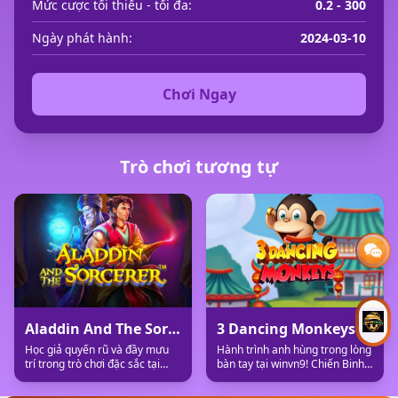
Mức cược tối thiểu - tối đa:
0.2 - 300
Ngày phát hành:
2024-03-10
Chơi Ngay
Trò chơi tương tự
Aladdin And The Sorcerer
3 Dancing Monkeys
Học giả quyến rũ và đầy mưu
Hành trình anh hùng trong lòng
trí trong trò chơi đặc sắc tại
bàn tay tại winvn9! Chiến Binh
winvn9. Flirting Scholar đưa
Sao Vàng là tựa game hành
người chơi vào một thế giới học
động mãn nhãn với cốt truyện