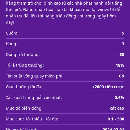
hàng trăm trò chơi đỉnh cao từ các nhà phát hành nổi tiếng
thế giới. Đăng nhập hoặc tạo tài khoản mới tại winvn14 để
nhận ưu đãi lên tới hàng triệu đồng chỉ trong ngày hôm
nay!
Cuộn:
5
Hàng:
3
Dòng trả thưởng:
30
Tỷ lệ trúng thưởng:
18%
Tần suất vòng quay miễn phí:
Có
Giải thưởng tối đa:
x2000 tiền cược
Xác suất trúng giải cao nhất:
0.4%
Mức độ biến động:
Rất cao
Mức cược tối thiểu - tối đa:
0.1 - 500
Ngày phát hành:
2024-02-01