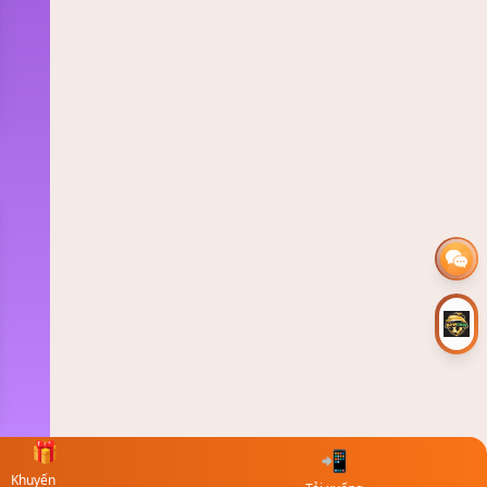
🎁
📲
Khuyến