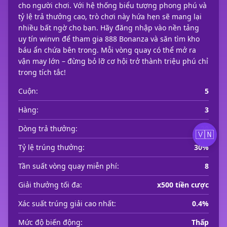
cho người chơi. Với hệ thống biểu tượng phong phú và
tỷ lệ trả thưởng cao, trò chơi này hứa hẹn sẽ mang lại
nhiều bất ngờ cho bạn. Hãy đăng nhập vào nền tảng
uy tín winvn để tham gia 888 Bonanza và săn tìm kho
báu ẩn chứa bên trong. Mỗi vòng quay có thể mở ra
vận may lớn – đừng bỏ lỡ cơ hội trở thành triệu phú chỉ
trong tích tắc!
Cuộn:
5
Hàng:
3
Dòng trả thưởng:
20
🇻🇳
Tỷ lệ trúng thưởng:
30%
Tần suất vòng quay miễn phí:
8
Giải thưởng tối đa:
x500 tiền cược
Xác suất trúng giải cao nhất:
0.4%
Mức độ biến động:
Thấp