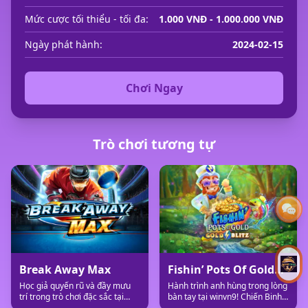
Mức cược tối thiểu - tối đa:
1.000 VNĐ - 1.000.000 VNĐ
Ngày phát hành:
2024-02-15
Chơi Ngay
Trò chơi tương tự
Break Away Max
Fishin’ Pots Of Gold™ Gold Blitz™
Học giả quyến rũ và đầy mưu
Hành trình anh hùng trong lòng
trí trong trò chơi đặc sắc tại
bàn tay tại winvn9! Chiến Binh
winvn9. Flirting Scholar đưa
Sao Vàng là tựa game hành